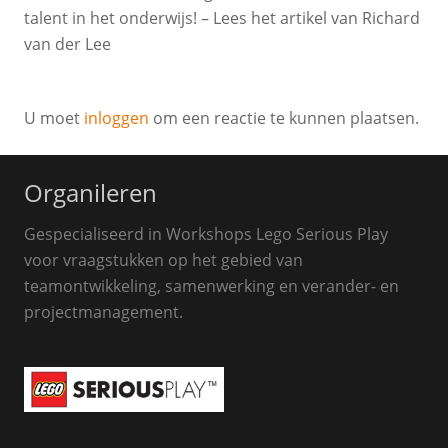
talent in het onderwijs! – Lees het artikel van Richard
van der Lee
U moet
inloggen
om een reactie te kunnen plaatsen.
Organileren
Gespecialiseerd in Workshops Lego Serious Play
voor vraagstukken op het gebied van
teamontwikkeling, samenwerking en verander- en
projectmanagement.