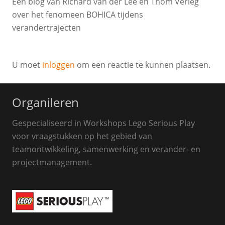
Een blog van Richard van der Lee en Thom Verleg
over het fenomeen BOHICA tijdens
verandertrajecten
U moet
inloggen
om een reactie te kunnen plaatsen.
Organileren
Gespecialiseerd in Workshops Lego Serious Play
voor vraagstukken op het gebied van
teamontwikkeling, samenwerking en verander- en
projectmanagement.