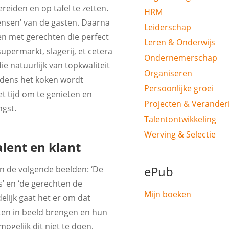
eiden en op tafel te zetten.
HRM
wensen’ van de gasten. Daarna
Leiderschap
en met gerechten die perfect
Leren & Onderwijs
upermarkt, slagerij, et cetera
Ondernemerschap
e natuurlijk van topkwaliteit
Organiseren
ijdens het koken wordt
Persoonlijke groei
t tijd om te genieten en
Projecten & Verander
gst.
Talentontwikkeling
Werving & Selectie
lent en klant
ePub
in de volgende beelden: ‘De
s’ en ‘de gerechten de
Mijn boeken
delijk gaat het er om dat
ten in beeld brengen en hun
ogelijk dit niet te doen,