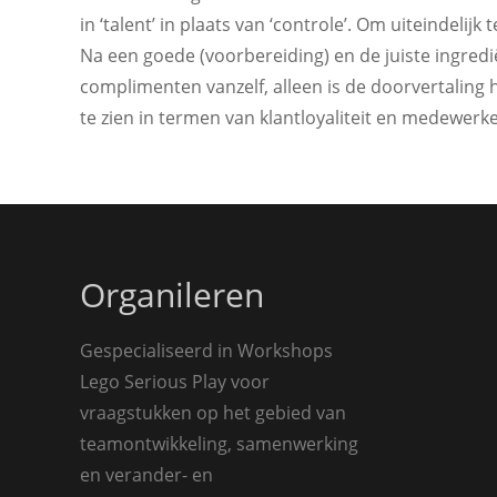
in ‘talent’ in plaats van ‘controle’. Om uiteindelij
Na een goede (voorbereiding) en de juiste ingred
complimenten vanzelf, alleen is de doorvertaling 
te zien in termen van klantloyaliteit en medewerk
Organileren
Gespecialiseerd in Workshops
Lego Serious Play voor
vraagstukken op het gebied van
teamontwikkeling, samenwerking
en verander- en