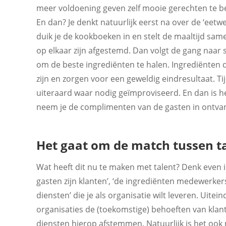
meer voldoening geven zelf mooie gerechten te ber
En dan? Je denkt natuurlijk eerst na over de ‘eet
duik je de kookboeken in en stelt de maaltijd sam
op elkaar zijn afgestemd. Dan volgt de gang naar s
om de beste ingrediënten te halen. Ingrediënten di
zijn en zorgen voor een geweldig eindresultaat. T
uiteraard waar nodig geïmproviseerd. En dan is he
neem je de complimenten van de gasten in ontvan
Het gaat om de match tussen ta
Wat heeft dit nu te maken met talent? Denk even 
gasten zijn klanten’, ‘de ingrediënten medewerker
diensten’ die je als organisatie wilt leveren. Uitein
organisaties de (toekomstige) behoeften van klan
diensten hierop afstemmen. Natuurlijk is het ook m