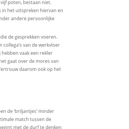
vijf poten, bestaan niet.
 in het uitspreken hiervan en
onder andere persoonlijke
f die de gesprekken voeren.
m collega’s van de werkvloer
j hebben vaak een reëler
 het gaat over de mores van
. Vertrouw daarom ook op het
 de ‘briljantjes’ minder
optimale match tussen de
 begint met de durf te denken