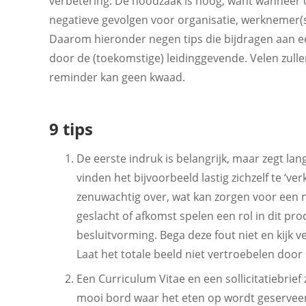
verbetering. De noodzaak is hoog, want wanneer di
negatieve gevolgen voor organisatie, werknemer(s)
Daarom hieronder negen tips die bijdragen aan ee
door de (toekomstige) leidinggevende. Velen zull
reminder kan geen kwaad.
9 tips
De eerste indruk is belangrijk, maar zegt la
vinden het bijvoorbeeld lastig zichzelf te ‘
zenuwachtig over, wat kan zorgen voor een ne
geslacht of afkomst spelen een rol in dit pr
besluitvorming. Bega deze fout niet en kijk v
Laat het totale beeld niet vertroebelen door
Een Curriculum Vitae en een sollicitatiebrief
mooi bord waar het eten op wordt geserveer