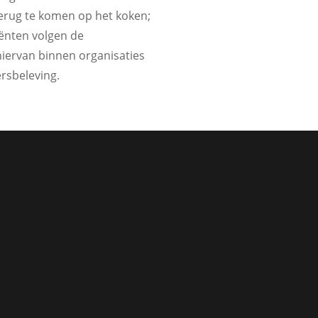
k terug te komen op het koken;
iënten volgen de
hiervan binnen organisaties
ersbeleving.