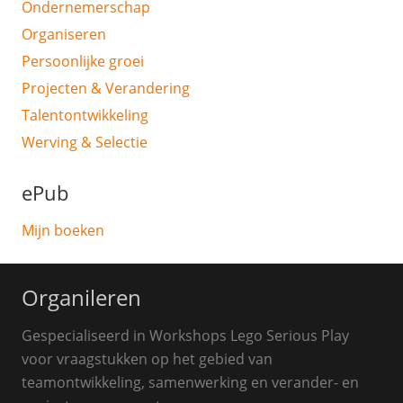
Ondernemerschap
Organiseren
Persoonlijke groei
Projecten & Verandering
Talentontwikkeling
Werving & Selectie
ePub
Mijn boeken
Organileren
Gespecialiseerd in Workshops Lego Serious Play
voor vraagstukken op het gebied van
teamontwikkeling, samenwerking en verander- en