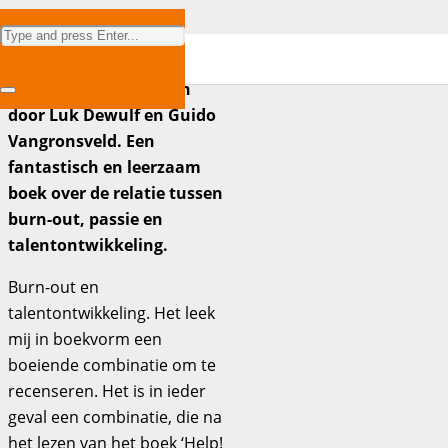
Lees de boekbespreking
van ‘Help! Mijn batterijen
lopen leeg’, geschreven
door Luk Dewulf en Guido
Vangronsveld. Een
fantastisch en leerzaam
boek over de relatie tussen
burn-out, passie en
talentontwikkeling.
Burn-out en
talentontwikkeling. Het leek
mij in boekvorm een
boeiende combinatie om te
recenseren. Het is in ieder
geval een combinatie, die na
het lezen van het boek ‘Help!