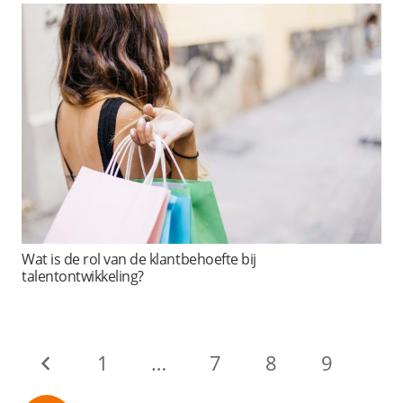
Wat is de rol van de klantbehoefte bij
talentontwikkeling?
1
…
7
8
9