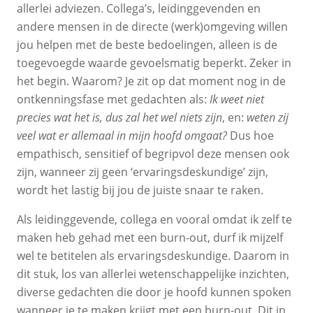
allerlei adviezen. Collega’s, leidinggevenden en
andere mensen in de directe (werk)omgeving willen
jou helpen met de beste bedoelingen, alleen is de
toegevoegde waarde gevoelsmatig beperkt. Zeker in
het begin. Waarom? Je zit op dat moment nog in de
ontkenningsfase met gedachten als:
Ik weet niet
precies wat het is, dus zal het wel niets zijn
, en:
weten zij
veel wat er allemaal in mijn hoofd omgaat?
Dus hoe
empathisch, sensitief of begripvol deze mensen ook
zijn, wanneer zij geen ‘ervaringsdeskundige’ zijn,
wordt het lastig bij jou de juiste snaar te raken.
Als leidinggevende, collega en vooral omdat ik zelf te
maken heb gehad met een burn-out, durf ik mijzelf
wel te betitelen als ervaringsdeskundige. Daarom in
dit stuk, los van allerlei wetenschappelijke inzichten,
diverse gedachten die door je hoofd kunnen spoken
wanneer je te maken krijgt met een burn-out. Dit in